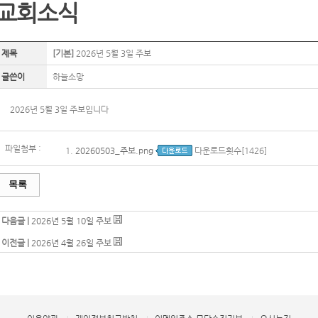
교회소식
제목
[기본]
2026년 5월 3일 주보
글쓴이
하늘소망
2026년 5월 3일 주보입니다
파일첨부 :
1.
20260503_주보.png
다운로드횟수[1426]
목록
다음글 |
2026년 5월 10일 주보
이전글 |
2026년 4월 26일 주보