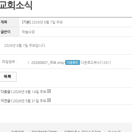
교회소식
제목
[기본]
2026년 6월 7일 주보
글쓴이
하늘소망
2026년 6월 7일 주보입니다
파일첨부 :
1.
20260607_주보.png
다운로드횟수[1261]
목록
다음글 |
2026년 6월 14일 주보
이전글 |
2026년 5월 31일 주보