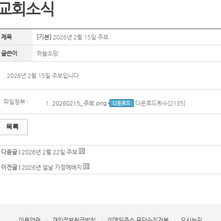
교회소식
제목
[기본]
2026년 2월 15일 주보
글쓴이
하늘소망
2026년 2월 15일 주보입니다
파일첨부 :
1.
20260215_주보.png
다운로드횟수[2135]
목록
다음글 |
2026년 2월 22일 주보
이전글 |
2026년 설날 가정예배지
이용약관
개인정보취급방침
이메일주소 무단수집거부
오시는길