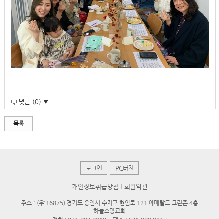
댓글 (0) ▼
목록
로그인
PC버전
개인정보취급방침
회원약관
주소 : (우:16875) 경기도 용인시 수지구 현암로 121 에메랄드 그린존 4층
하늘소망교회