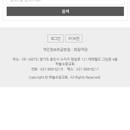
검색
로그인
PC버전
개인정보취급방침
회원약관
주소 : (우:16875) 경기도 용인시 수지구 현암로 121 에메랄드 그린존 4층
하늘소망교회
전화 :
031-889-8219
팩스 : 031-889-8217
Copyright © 하늘소망교회. All Rights Reserved.