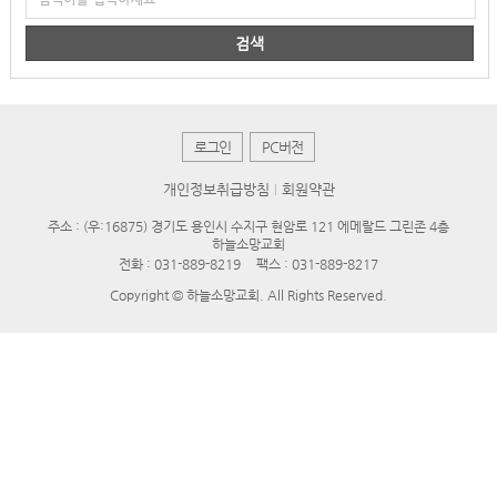
검색
로그인
PC버전
개인정보취급방침
회원약관
주소 : (우:16875) 경기도 용인시 수지구 현암로 121 에메랄드 그린존 4층
하늘소망교회
전화 :
031-889-8219
팩스 : 031-889-8217
Copyright © 하늘소망교회. All Rights Reserved.