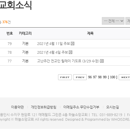
교회소식
총
376
건
번호
카테고리
제목
79
기본
2021년 4월 11일 주보
78
기본
2021년 4월 4일 주보
77
기본
고난주간 전교인 릴레이 기도표 (3/29 수정)
96
97
98
99
[ 100 ]
이용약관
개인정보취급방침
이메일주소 무단수집거부
오시는길
 용인시 수지구 현암로 121 에메랄드 그린존 4층 하늘소망교회｜ TEL: 031-889-8219 ｜ FAX
yright ⓒ 하늘소망교회 All rights reserved.
Designed & Programmed by WHOISDR