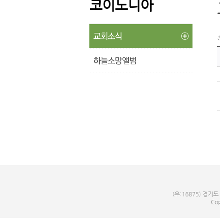
코이노니아
(우:16875) 경기도
Cop