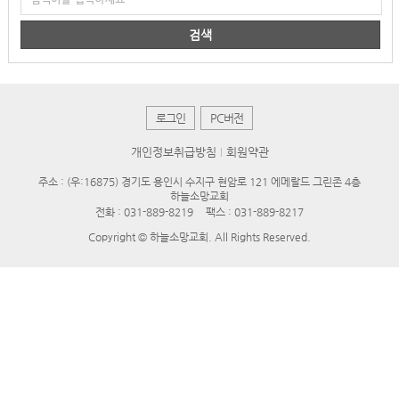
검색
로그인
PC버전
개인정보취급방침
회원약관
주소 : (우:16875) 경기도 용인시 수지구 현암로 121 에메랄드 그린존 4층
하늘소망교회
전화 :
031-889-8219
팩스 : 031-889-8217
Copyright © 하늘소망교회. All Rights Reserved.