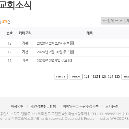
교회소식
총
376
건
번호
카테고리
제목
13
기본
2020년 2월 23일 주보
12
기본
2020년 2월 16일 주보
11
기본
2020년 2월 9일 주보
121
[ 122 ]
123
124
125
이용약관
개인정보취급방침
이메일주소 무단수집거부
오시는길
 용인시 수지구 현암로 121 에메랄드 그린존 4층 하늘소망교회｜ TEL: 031-889-8219 ｜ FAX
yright ⓒ 하늘소망교회 All rights reserved.
Designed & Programmed by WHOISDR