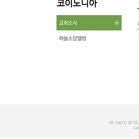
코이노니아
(우:16875) 경기도
Cop