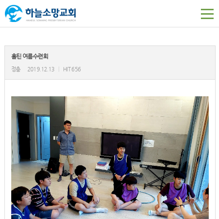
홀틴 여름수련회
정충
2019.12.13
|
HIT 656