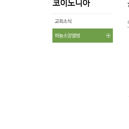
코이노니아