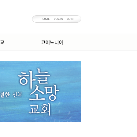
HOME
LOGIN
JOIN