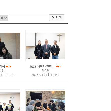
검색
세례식
2026 사역자 컨퍼...
승진
김승진
23
|
Hit 138
2026.03.21
|
Hit 149