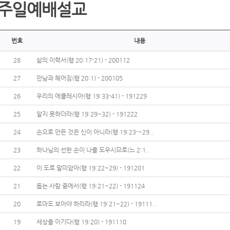
주일예배설교
번호
내용
28
삶의 이력서(행 20:17-21) - 200112
27
만남과 헤어짐(행 20:1) - 200105
26
우리의 에클레시아(행 19:33-41) - 191229
25
알지 못하더라(행 19:29~32) - 191222
24
손으로 만든 것은 신이 아니라(행 19:23-~29..
23
하나님의 선한 손이 나를 도우시므로(느 2:1..
22
이 도로 말미암아(행 19:22~29) - 191201
21
돕는 사람 중에서(행 19:21~22) - 191124
20
로마도 보아야 하리라(행 19:21~22) - 19111..
19
세상을 이기다(행 19:20) - 191110