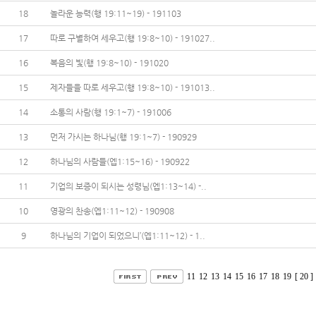
18
놀라운 능력(행 19:11~19) - 191103
17
따로 구별하여 세우고(행 19:8~10) - 191027..
16
복음의 빛(행 19:8~10) - 191020
15
제자들을 따로 세우고(행 19:8~10) - 191013..
14
소통의 사람(행 19:1~7) - 191006
13
먼저 가시는 하나님(행 19:1~7) - 190929
12
하나님의 사람들(엡1:15~16) - 190922
11
기업의 보증이 되시는 성령님(엡1:13~14) -..
10
영광의 찬송(엡1:11~12) - 190908
9
하나님의 기업이 되었으니’(엡1:11~12) - 1..
11
12
13
14
15
16
17
18
19
[ 20 ]