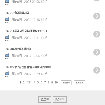
하늘소망
2025.01.08
60분
241218 출애굽의 서막
하늘소망
2024.12.18
81분
241211 로뎀 나무 아래서(왕상 19:1-18)
하늘소망
2024.12.11
64분
241204 제 2창조 출애굽
하늘소망
2024.12.04
51분
241127 왕, "완전한 길"을 노래하다(시101:1..
하늘소망
2024.11.29
45분
1
2
[ 3 ]
4
5
6
7
8
9
10
로그인
PC버전