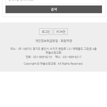
검색
로그인
PC버전
개인정보취급방침
회원약관
주소 : (우:16875) 경기도 용인시 수지구 현암로 121 에메랄드 그린존 4층
하늘소망교회
전화 :
031-889-8219
팩스 : 031-889-8217
Copyright © 하늘소망교회. All Rights Reserved.