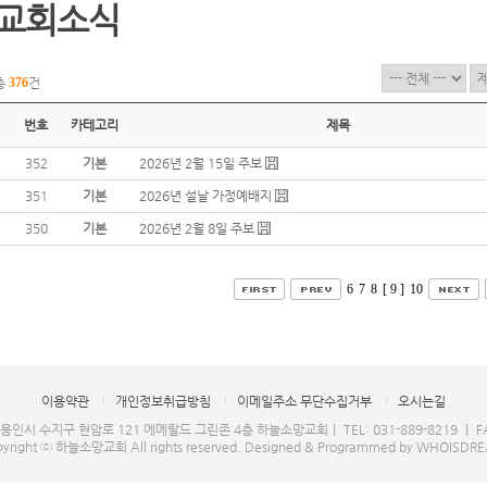
교회소식
총
376
건
번호
카테고리
제목
352
기본
2026년 2월 15일 주보
351
기본
2026년 설날 가정예배지
350
기본
2026년 2월 8일 주보
6
7
8
[ 9 ]
10
이용약관
개인정보취급방침
이메일주소 무단수집거부
오시는길
 용인시 수지구 현암로 121 에메랄드 그린존 4층 하늘소망교회｜ TEL: 031-889-8219 ｜ FAX
yright ⓒ 하늘소망교회 All rights reserved.
Designed & Programmed by WHOISDR