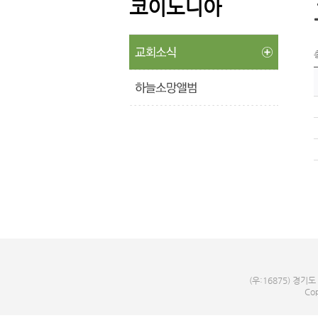
코이노니아
(우:16875) 경기도
Cop